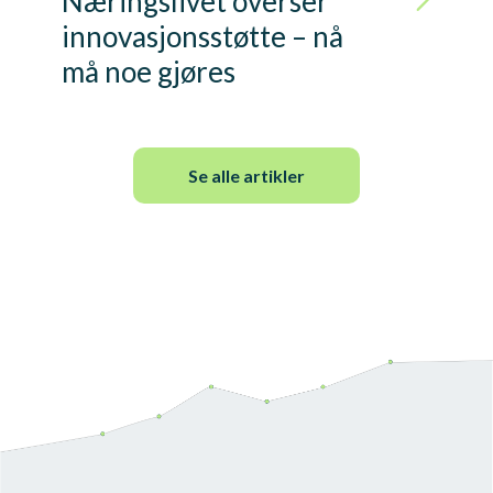
Næringslivet overser
innovasjonsstøtte – nå
må noe gjøres
Se alle artikler