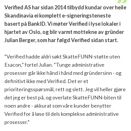
Verified AS har sidan 2014 tilbydd kundar over heile
Skandinavia ei komplett e-signeringsteneste
basert på BankID. Vi møter Verified i lyse lokaler i
hjartet av Oslo, og blir varmt mottekne av gründer
Julian Berger, som har følgd Verified sidan start.
“Verified hadde aldri søkt SkatteFUNN-støtte uten
Esacon,” fortel Julian. “Tunge administrative
prosesser går ikke hånd i hånd med gründersinn - og
definitivt ikke med Verified. Det er et
prioriteringsspørsmål, rett og slett. Jeg vil heller gjøre
det jeg er best på, og overlate SkatteFUNN-biten til
noen andre - akkurat som våre kunder benytter
Verified for å løse til dels komplekse administrative
prosesser.”