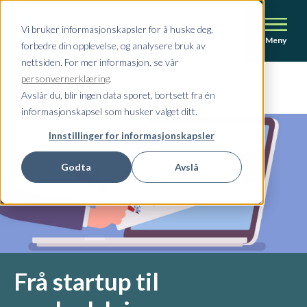
Vi bruker informasjonskapsler for å huske deg,
Meny
forbedre din opplevelse, og analysere bruk av
nettsiden. For mer informasjon, se vår
personvernerklæring
.
Avslår du, blir ingen data sporet, bortsett fra én
Hjem
/
Kundehistorier
/
Frå startup til markedsleiar
informasjonskapsel som husker valget ditt.
Innstillinger for informasjonskapsler
Godta
Avslå
Frå startup til