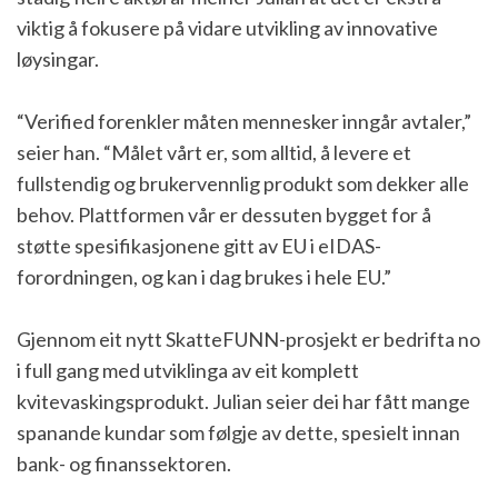
viktig å fokusere på vidare utvikling av innovative
løysingar.
“Verified forenkler måten mennesker inngår avtaler,”
seier han. “Målet vårt er, som alltid, å levere et
fullstendig og brukervennlig produkt som dekker alle
behov. Plattformen vår er dessuten bygget for å
støtte spesifikasjonene gitt av EU i eIDAS-
forordningen, og kan i dag brukes i hele EU.”
Gjennom eit nytt SkatteFUNN-prosjekt er bedrifta no
i full gang med utviklinga av eit komplett
kvitevaskingsprodukt. Julian seier dei har fått mange
spanande kundar som følgje av dette, spesielt innan
bank- og finanssektoren.