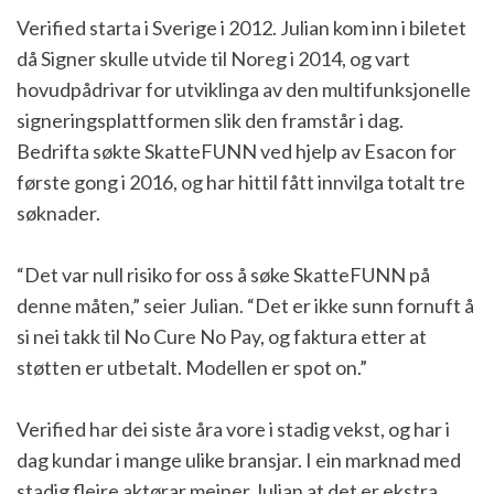
Verified starta i Sverige i 2012. Julian kom inn i biletet
då Signer skulle utvide til Noreg i 2014, og vart
hovudpådrivar for utviklinga av den multifunksjonelle
signeringsplattformen slik den framstår i dag.
Bedrifta søkte SkatteFUNN ved hjelp av Esacon for
første gong i 2016, og har hittil fått innvilga totalt tre
søknader.
“Det var null risiko for oss å søke SkatteFUNN på
denne måten,” seier Julian. “Det er ikke sunn fornuft å
si nei takk til No Cure No Pay, og faktura etter at
støtten er utbetalt. Modellen er spot on.”
Verified har dei siste åra vore i stadig vekst, og har i
dag kundar i mange ulike bransjar. I ein marknad med
stadig fleire aktørar meiner Julian at det er ekstra