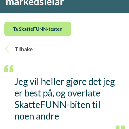
markedsleiar
Tilbake
J
e
g
v
i
l
h
e
l
l
e
r
g
j
ø
r
e
d
e
t
j
e
g
e
r
b
e
s
t
p
å
,
o
g
o
v
e
r
l
a
t
e
S
k
a
t
t
e
F
U
N
N
-
b
i
t
e
n
t
i
l
n
o
e
n
a
n
d
r
e