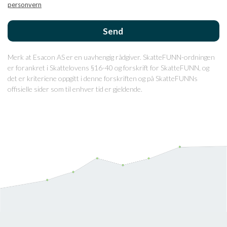
personvern
.
Merk at Esacon AS er en uavhengig rådgiver. SkatteFUNN-ordningen
er forankret i Skattelovens §16-40 og forskrift for SkatteFUNN, og
det er kriteriene oppgitt i denne forskriften og på SkatteFUNNs
offisielle sider som til enhver tid er gjeldende.